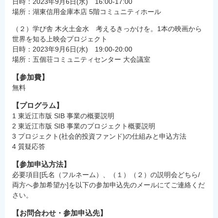
日時：
2023
年9月6日
(水
)
16:00-17:00
場所：湖東信用金庫本店 5階コミュニティホール
（２）学び舎 木火土金水 考えるきっかけを。1本の映画から
世界を知る上映会プロジェクト
日時：
2023
年9月6日
(水
)
19:00-20:00
場所：五個荘コミュニティセンター 大会議室
【参加費】
無料
【プログラム】
1 東近江市版
SIB
事業の概要説明
2 東近江市版
SIB
事業のプロジェクト概要説明
3 プロジェクト
(
社会的投資ファンド
)
の仕組みと申込方法
4 質疑応答
【参加申込方法】
必要項目[氏名（フルネーム）、（１）（２）の説明会どちら/
両方へ参加希望か]を以下の参加申込先のメールにてご連絡くだ
さい。
【お問合わせ・参加申込先】