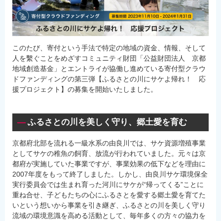
このたび、寄付という手法で特定の地域の資金、情報、そして
人を繫ぐことをめざすコミュニティ財団「公益財団法人 京都
地域創造基金」とエントライが協働し進めている寄付型クラウ
ドファンディングの第三弾【ふるさとの川にサケよ帰れ！ 応
援プロジェクト】の募集を開始いたしました。
ふるさとの川を美しく守り、郷土愛を育む
京都府北部を流れる一級水系の由良川では、サケ資源増殖事業
としてサケの稚魚の飼育、放流が行われていました。元々は京
都府が実施していた事業ですが、事業効果の低下などを理由に
2007年度をもって終了しました。しかし、由良川サケ環境保全
実行委員会では生まれ育った河川にサケが“帰ってくる”ことに
重ね合せ、子どもたちの心にふるさとを愛する郷土愛を育てた
いという想いから事業を引き継ぎ、ふるさとの川を美しく守り
流域の環境意識を高める活動として、毎年多くの方々の協力を